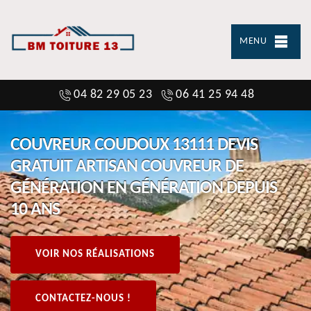
MENU
04 82 29 05 23
06 41 25 94 48
COUVREUR COUDOUX 13111 DEVIS
GRATUIT ARTISAN COUVREUR DE
GÉNÉRATION EN GÉNÉRATION DEPUIS
10 ANS
VOIR NOS RÉALISATIONS
CONTACTEZ-NOUS !