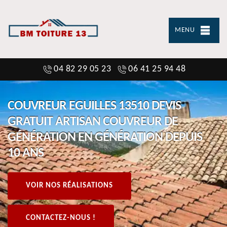
MENU
04 82 29 05 23
06 41 25 94 48
COUVREUR EGUILLES 13510 DEVIS
GRATUIT ARTISAN COUVREUR DE
GÉNÉRATION EN GÉNÉRATION DEPUIS
10 ANS
VOIR NOS RÉALISATIONS
CONTACTEZ-NOUS !