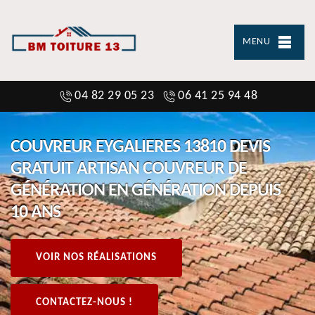
MENU
04 82 29 05 23
06 41 25 94 48
COUVREUR EYGALIERES 13810 DEVIS
GRATUIT ARTISAN COUVREUR DE
GÉNÉRATION EN GÉNÉRATION DEPUIS
10 ANS
VOIR NOS RÉALISATIONS
CONTACTEZ-NOUS !