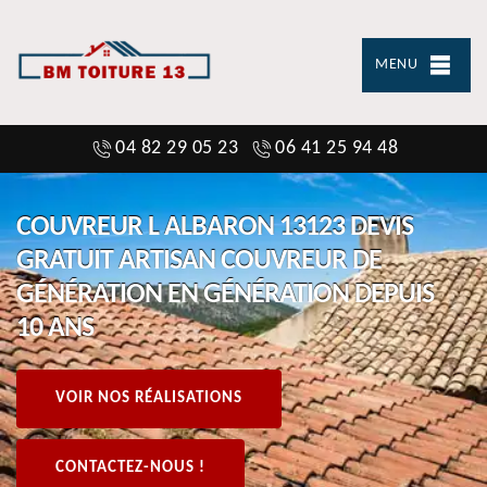
MENU
04 82 29 05 23
06 41 25 94 48
COUVREUR L ALBARON 13123 DEVIS
GRATUIT ARTISAN COUVREUR DE
GÉNÉRATION EN GÉNÉRATION DEPUIS
10 ANS
VOIR NOS RÉALISATIONS
CONTACTEZ-NOUS !