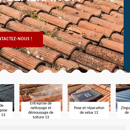
TACTEZ-NOUS !
Entreprise de
 de
nettoyage et
Pose et réparation
Zingu
 pose
démoussage de
de velux 13
de 
e 13
toiture 13