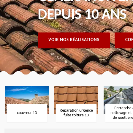
DEPUIS 10 ANS
VOIR NOS RÉALISATIONS
CON
Entreprise
Réparation urgence
couvreur 13
nettoyage et
fuite toiture 13
de gouttièr