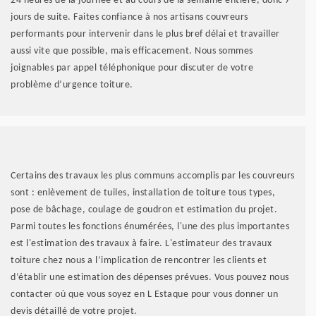
24 heures de la journée et au cours de la semaine entière, donc 7
jours de suite. Faites confiance à nos artisans couvreurs
performants pour intervenir dans le plus bref délai et travailler
aussi vite que possible, mais efficacement. Nous sommes
joignables par appel téléphonique pour discuter de votre
problème d’urgence toiture.
Certains des travaux les plus communs accomplis par les couvreurs
sont : enlèvement de tuiles, installation de toiture tous types,
pose de bâchage, coulage de goudron et estimation du projet.
Parmi toutes les fonctions énumérées, l'une des plus importantes
est l'estimation des travaux à faire. L'estimateur des travaux
toiture chez nous a l’implication de rencontrer les clients et
d’établir une estimation des dépenses prévues. Vous pouvez nous
contacter où que vous soyez en L Estaque pour vous donner un
devis détaillé de votre projet.