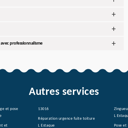
 avec professionnalisme
Autres services
age et pose
13016
Zingueu
e
L Estaq
Réparation urgence fuite toiture
nt et
L Estaque
Pose et 