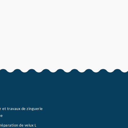
r et travaux de zinguerie
ue
réparation de velux L