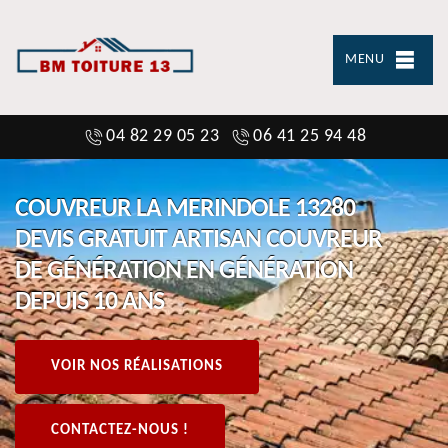
MENU
04 82 29 05 23
06 41 25 94 48
COUVREUR LA MERINDOLE 13280
DEVIS GRATUIT ARTISAN COUVREUR
DE GÉNÉRATION EN GÉNÉRATION
DEPUIS 10 ANS
VOIR NOS RÉALISATIONS
CONTACTEZ-NOUS !