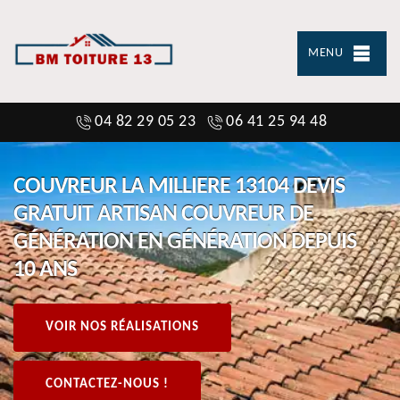
MENU
04 82 29 05 23
06 41 25 94 48
COUVREUR LA MILLIERE 13104 DEVIS
GRATUIT ARTISAN COUVREUR DE
GÉNÉRATION EN GÉNÉRATION DEPUIS
10 ANS
VOIR NOS RÉALISATIONS
CONTACTEZ-NOUS !