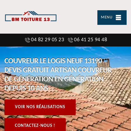
MENU
04 82 29 05 23
06 41 25 94 48
COUVREUR LE LOGIS NEUF 13190
DEVIS GRATUIT ARTISAN COUVREUR
DE GÉNÉRATION EN GÉNÉRATION
DEPUIS 10 ANS
VOIR NOS RÉALISATIONS
CONTACTEZ-NOUS !