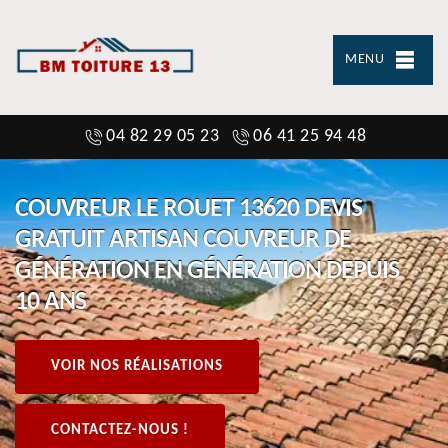
MENU
04 82 29 05 23
06 41 25 94 48
COUVREUR LE ROUET 13620 DEVIS
GRATUIT ARTISAN COUVREUR DE
GÉNÉRATION EN GÉNÉRATION DEPUIS
10 ANS
VOIR NOS RÉALISATIONS
CONTACTEZ-NOUS !