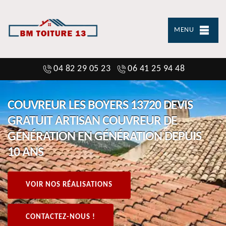
MENU
04 82 29 05 23
06 41 25 94 48
COUVREUR LES BOYERS 13720 DEVIS
GRATUIT ARTISAN COUVREUR DE
GÉNÉRATION EN GÉNÉRATION DEPUIS
10 ANS
VOIR NOS RÉALISATIONS
CONTACTEZ-NOUS !