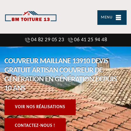
MENU
04 82 29 05 23
06 41 25 94 48
COUVREUR MAILLANE 13910 DEVIS
GRATUIT ARTISAN COUVREUR DE
GÉNÉRATION EN GÉNÉRATION DEPUIS
10 ANS
VOIR NOS RÉALISATIONS
CONTACTEZ-NOUS !