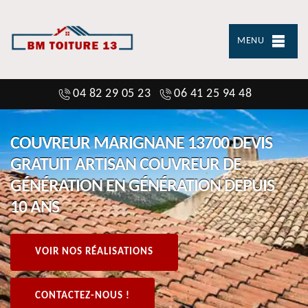
MENU
04 82 29 05 23
06 41 25 94 48
COUVREUR MARIGNANE 13700 DEVIS
GRATUIT ARTISAN COUVREUR DE
GÉNÉRATION EN GÉNÉRATION DEPUIS
10 ANS
VOIR NOS RÉALISATIONS
CONTACTEZ-NOUS !