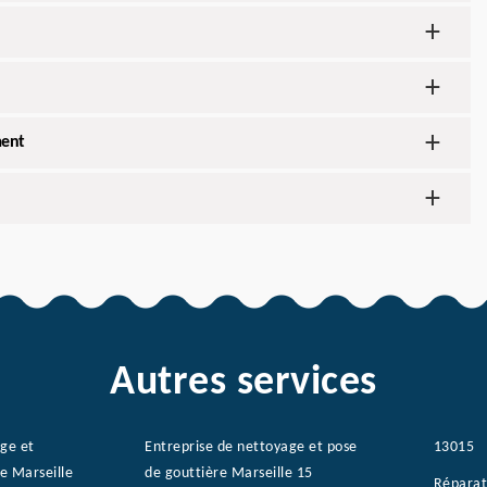
ment
Autres services
age et
Entreprise de nettoyage et pose
13015
e Marseille
de gouttière Marseille 15
Réparat