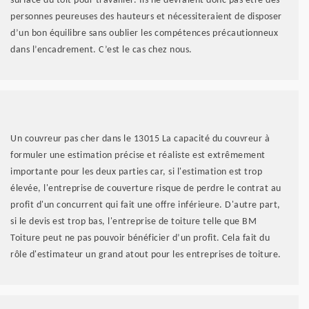
surface du toit pour travailler. Ils ne devraient donc pas être des
personnes peureuses des hauteurs et nécessiteraient de disposer
d’un bon équilibre sans oublier les compétences précautionneux
dans l’encadrement. C’est le cas chez nous.
Un couvreur pas cher dans le 13015 La capacité du couvreur à
formuler une estimation précise et réaliste est extrêmement
importante pour les deux parties car, si l'estimation est trop
élevée, l'entreprise de couverture risque de perdre le contrat au
profit d'un concurrent qui fait une offre inférieure. D'autre part,
si le devis est trop bas, l'entreprise de toiture telle que BM
Toiture peut ne pas pouvoir bénéficier d’un profit. Cela fait du
rôle d'estimateur un grand atout pour les entreprises de toiture.