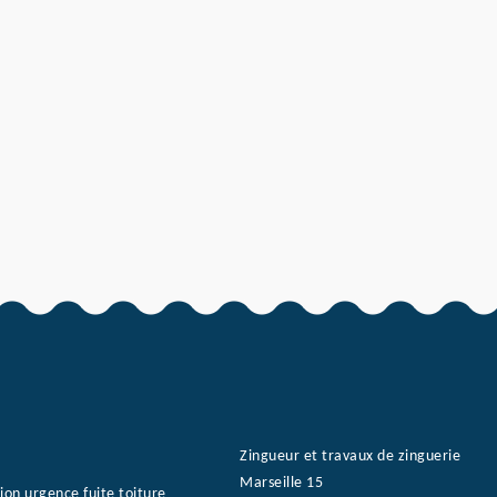
Zingueur et travaux de zinguerie
Marseille 15
ion urgence fuite toiture