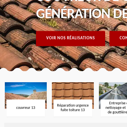
GÉNÉRATION DE
VOIR NOS RÉALISATIONS
CON
Entreprise
Réparation urgence
couvreur 13
nettoyage et
fuite toiture 13
de gouttièr