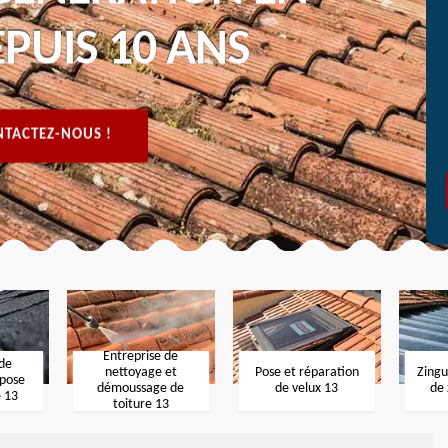
PUIS 10 ANS
TACTEZ-NOUS !
Entreprise de
 de
nettoyage et
Pose et réparation
Zingu
 pose
démoussage de
de velux 13
de 
e 13
toiture 13