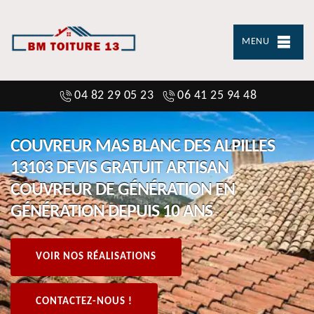
MENU
04 82 29 05 23
06 41 25 94 48
COUVREUR MAS BLANC DES ALPILLES
13103 DEVIS GRATUIT ARTISAN
COUVREUR DE GÉNÉRATION EN
GÉNÉRATION DEPUIS 10 ANS
VOIR NOS RÉALISATIONS
CONTACTEZ-NOUS !