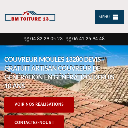
MENU
04 82 29 05 23
06 41 25 94 48
COUVREUR MOULES 13280 DEVIS
GRATUIT ARTISAN COUVREUR DE
GÉNÉRATION EN GÉNÉRATION DEPUIS
10 ANS
VOIR NOS RÉALISATIONS
CONTACTEZ-NOUS !