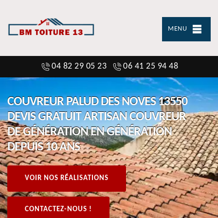
MENU
04 82 29 05 23
06 41 25 94 48
COUVREUR PALUD DES NOVES 13550
DEVIS GRATUIT ARTISAN COUVREUR
DE GÉNÉRATION EN GÉNÉRATION
DEPUIS 10 ANS
VOIR NOS RÉALISATIONS
CONTACTEZ-NOUS !