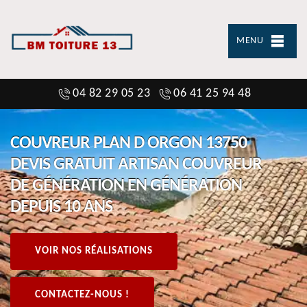
MENU
04 82 29 05 23
06 41 25 94 48
COUVREUR PLAN D ORGON 13750
DEVIS GRATUIT ARTISAN COUVREUR
DE GÉNÉRATION EN GÉNÉRATION
DEPUIS 10 ANS
VOIR NOS RÉALISATIONS
CONTACTEZ-NOUS !