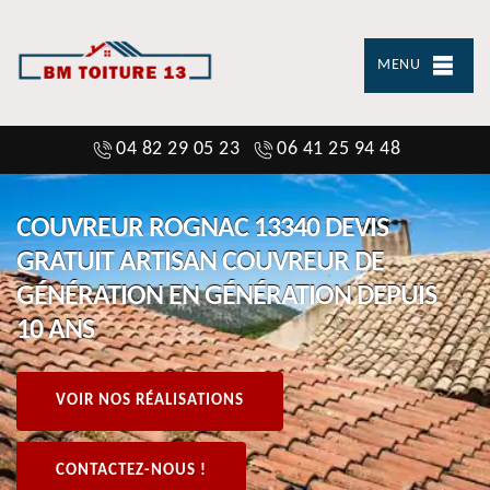
MENU
04 82 29 05 23
06 41 25 94 48
COUVREUR ROGNAC 13340 DEVIS
GRATUIT ARTISAN COUVREUR DE
GÉNÉRATION EN GÉNÉRATION DEPUIS
10 ANS
VOIR NOS RÉALISATIONS
CONTACTEZ-NOUS !