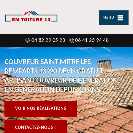
MENU
04 82 29 05 23
06 41 25 94 48
COUVREUR SAINT MITRE LES
REMPARTS 13920 DEVIS GRATUIT
ARTISAN COUVREUR DE GÉNÉRATION
EN GÉNÉRATION DEPUIS 10 ANS
VOIR NOS RÉALISATIONS
CONTACTEZ-NOUS !