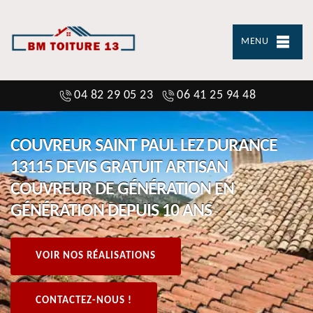
MENU
04 82 29 05 23
06 41 25 94 48
COUVREUR SAINT PAUL LEZ DURANCE
13115 DEVIS GRATUIT ARTISAN
COUVREUR DE GÉNÉRATION EN
GÉNÉRATION DEPUIS 10 ANS
VOIR NOS RÉALISATIONS
CONTACTEZ-NOUS !