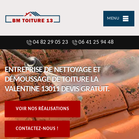
MENU
04 82 29 05 23
06 41 25 94 48
ENTREPRISE DE NETTOYAGE ET
DÉMOUSSAGE DE TOITURE LA
VALENTINE 13011 DEVIS GRATUIT.
VOIR NOS RÉALISATIONS
CONTACTEZ-NOUS !