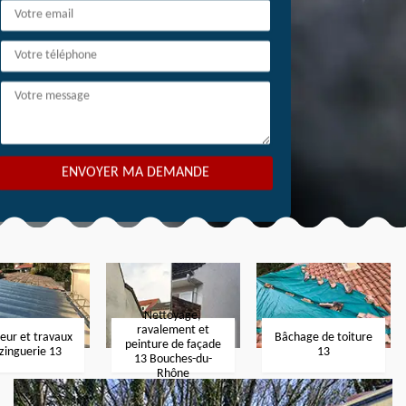
Nettoyage,
ravalement et
eur et travaux
Bâchage de toiture
peinture de façade
zinguerie 13
13
13 Bouches-du-
Rhône