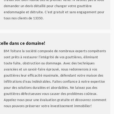
travail soit bien réalisé dès le premier venu. N’hésitez pas à nous
demander un devis détaillé pour changer votre gouttière
endommagée et détruite. C’est gratuit et sans engagement pour
tous nos clients de 13350.
celle dans ce domaine!
BM Toiture la société composée de nombreux experts compétents
sont prêts à restaurer l'intégrité de vos gouttières, éliminant
toute fuite, obstruction ou dommage. Avec des techniques
avancées et un savoir-faire éprouvé, nous redonnerons à vos
gouttières leur efficacité maximale, défendant votre maison des
infiltrations d'eau indésirables. Faites confiance à notre expertise
pour des solutions durables et abordables. Ne laissez pas des
gouttières défectueuses vous causer des problèmes coûteux.
Appelez-nous pour une évaluation gratuite et découvrez comment
nous pouvons préserver votre investissement immobilier!