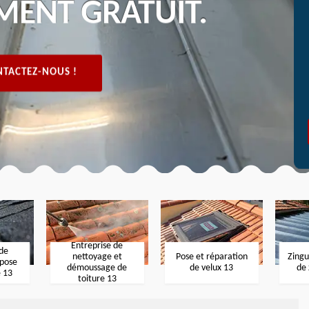
MENT GRATUIT.
TACTEZ-NOUS !
Entreprise de
 de
nettoyage et
Pose et réparation
Zingu
 pose
démoussage de
de velux 13
de 
e 13
toiture 13