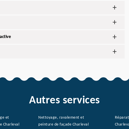
active
Autres services
age et
Nettoyage, ravalement et
Réparat
e Charleval
peinture de façade Charleval
Charlev