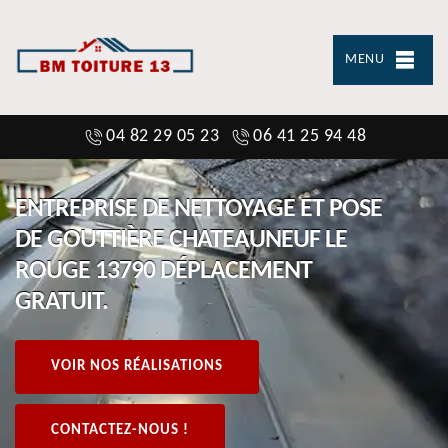
MENU
04 82 29 05 23
06 41 25 94 48
ENTREPRISE DE NETTOYAGE ET POSE
DE GOUTTIÈRE CHATEAUNEUF LE
ROUGE 13790 DÉPLACEMENT
GRATUIT.
VOIR NOS RÉALISATIONS
CONTACTEZ-NOUS !