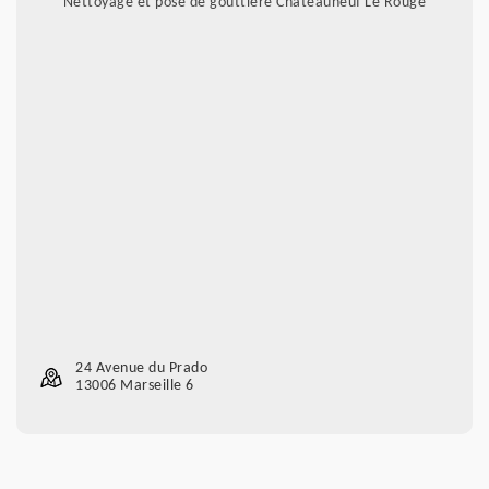
Nettoyage et pose de gouttière Chateauneuf Le Rouge
24 Avenue du Prado
13006 Marseille 6