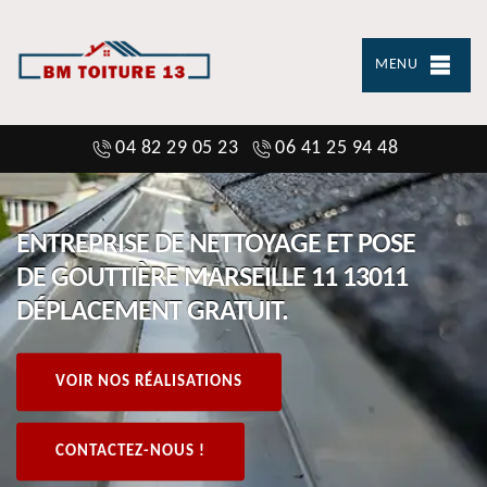
MENU
04 82 29 05 23
06 41 25 94 48
ENTREPRISE DE NETTOYAGE ET POSE
DE GOUTTIÈRE MARSEILLE 11 13011
DÉPLACEMENT GRATUIT.
VOIR NOS RÉALISATIONS
CONTACTEZ-NOUS !