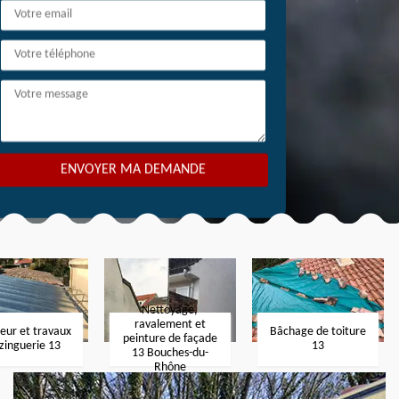
Nettoyage,
ravalement et
eur et travaux
Bâchage de toiture
peinture de façade
zinguerie 13
13
13 Bouches-du-
Rhône