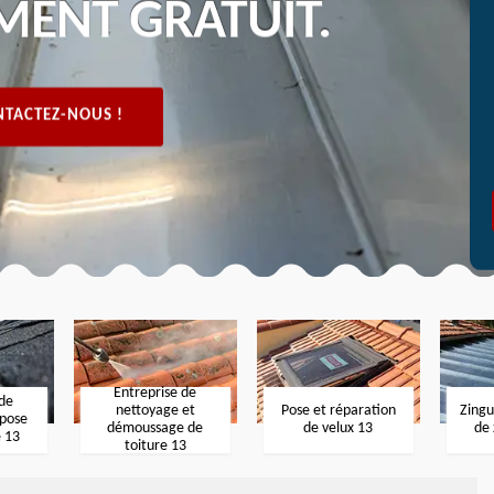
MENT GRATUIT.
TACTEZ-NOUS !
Entreprise de
 de
nettoyage et
Pose et réparation
Zingu
 pose
démoussage de
de velux 13
de 
e 13
toiture 13