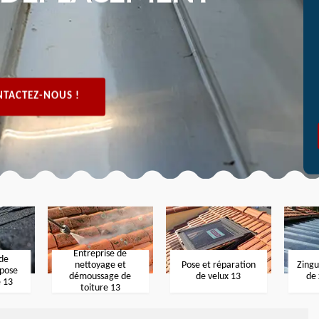
TACTEZ-NOUS !
Entreprise de
 de
nettoyage et
Pose et réparation
Zingu
 pose
démoussage de
de velux 13
de 
e 13
toiture 13