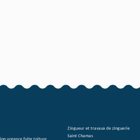
Zingueur et travaux de zinguerie
Saint Chamas
ion urgence fuite toiture