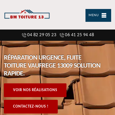
MENU
04 82 29 05 23
06 41 25 94 48
RÉPARATION URGENCE, FUITE
TOITURE VAUFREGE 13009 SOLUTION
RAPIDE.
VOIR NOS RÉALISATIONS
CONTACTEZ-NOUS !