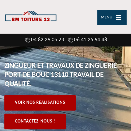
MENU
04 82 29 05 23
06 41 25 94 48
ZINGUEUR ET TRAVAUX DE ZINGUERIE
PORT DE BOUC 13110 TRAVAIL DE
QUALITÉ.
VOIR NOS RÉALISATIONS
CONTACTEZ-NOUS !