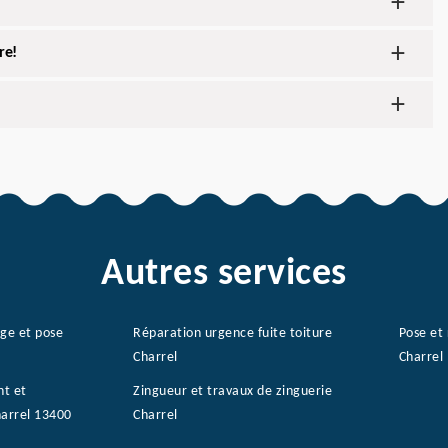
re!
Autres services
age et pose
Réparation urgence fuite toiture
Pose et
Charrel
Charrel
nt et
Zingueur et travaux de zinguerie
harrel 13400
Charrel