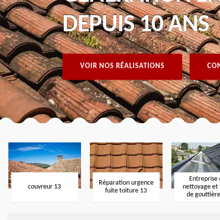
DEPUIS 10 ANS
VOIR NOS RÉALISATIONS
CON
Entreprise
Réparation urgence
couvreur 13
nettoyage et
fuite toiture 13
de gouttièr