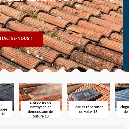
TACTEZ-NOUS !
Entreprise de
 de
nettoyage et
Pose et réparation
Zingu
 pose
démoussage de
de velux 13
de 
e 13
toiture 13