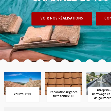
VOIR NOS RÉALISATIONS
CON
Entreprise
Réparation urgence
couvreur 13
nettoyage et
fuite toiture 13
de gouttièr