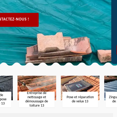
TACTEZ-NOUS !
Entreprise de
 de
nettoyage et
Pose et réparation
Zingu
 pose
démoussage de
de velux 13
de 
e 13
toiture 13