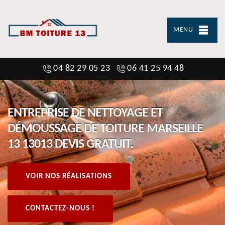
MENU
04 82 29 05 23
06 41 25 94 48
ENTREPRISE DE NETTOYAGE ET
DÉMOUSSAGE DE TOITURE MARSEILLE
13 13013 DEVIS GRATUIT.
VOIR NOS RÉALISATIONS
CONTACTEZ-NOUS !