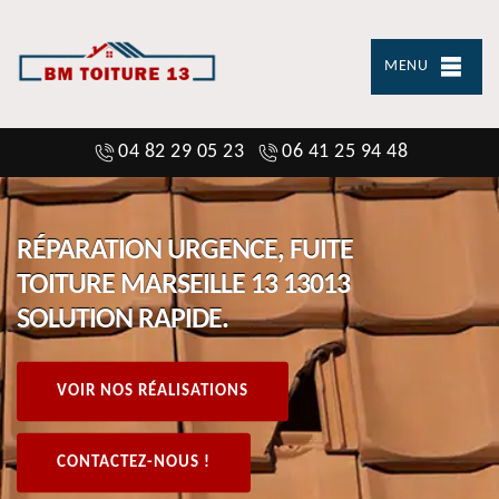
MENU
04 82 29 05 23
06 41 25 94 48
RÉPARATION URGENCE, FUITE
TOITURE MARSEILLE 13 13013
SOLUTION RAPIDE.
VOIR NOS RÉALISATIONS
CONTACTEZ-NOUS !