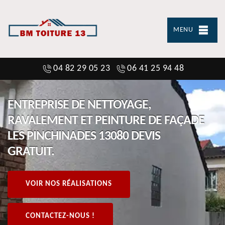
MENU
04 82 29 05 23
06 41 25 94 48
ENTREPRISE DE NETTOYAGE,
RAVALEMENT ET PEINTURE DE FAÇADE
LES PINCHINADES 13080 DEVIS
GRATUIT.
VOIR NOS RÉALISATIONS
CONTACTEZ-NOUS !