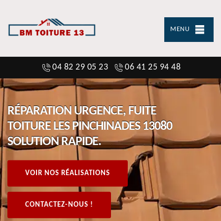
MENU
04 82 29 05 23
06 41 25 94 48
RÉPARATION URGENCE, FUITE
TOITURE LES PINCHINADES 13080
SOLUTION RAPIDE.
VOIR NOS RÉALISATIONS
CONTACTEZ-NOUS !