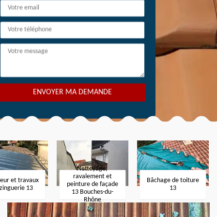
Nettoyage,
ravalement et
eur et travaux
Bâchage de toiture
peinture de façade
zinguerie 13
13
13 Bouches-du-
Rhône