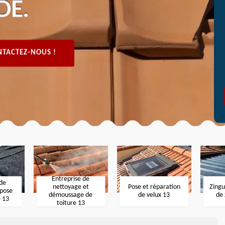
DE.
TACTEZ-NOUS !
Entreprise de
 de
nettoyage et
Pose et réparation
Zingu
 pose
démoussage de
de velux 13
de 
e 13
toiture 13