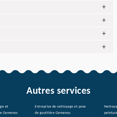
Autres services
age et
Entreprise de nettoyage et pose
Nettoya
re Gemenos
de gouttière Gemenos
peintur