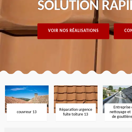
SOLUTION RAPI
VOIR NOS RÉALISATIONS
CON
Entreprise
Réparation urgence
couvreur 13
nettoyage et
fuite toiture 13
de gouttièr