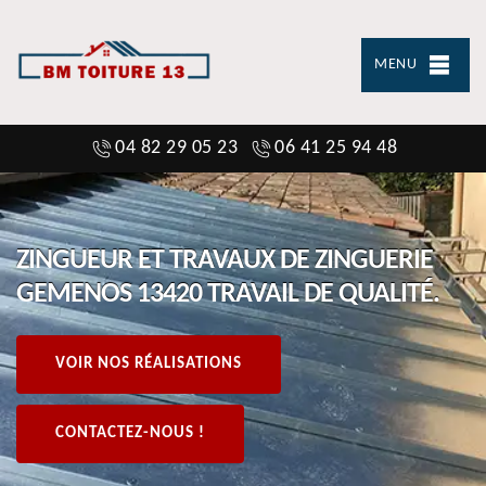
MENU
04 82 29 05 23
06 41 25 94 48
ZINGUEUR ET TRAVAUX DE ZINGUERIE
GEMENOS 13420 TRAVAIL DE QUALITÉ.
VOIR NOS RÉALISATIONS
CONTACTEZ-NOUS !